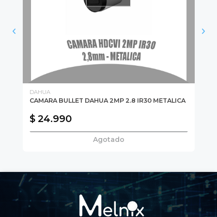
DAHUA
WI
CAMARA BULLET DAHUA 2MP 2.8 IR30 METALICA
KI
$ 24.990
$
Agotado