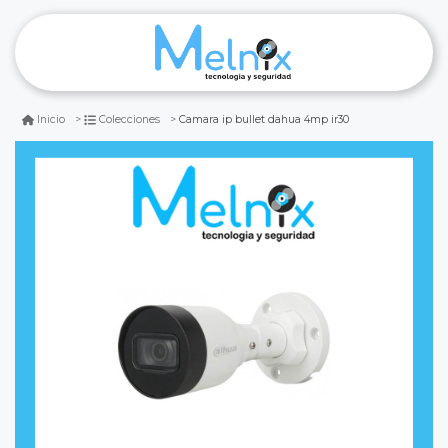
Camara ip bullet dahua 4mp ir30
Inicio
Colecciones