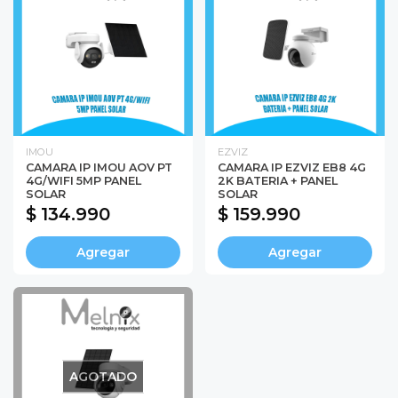
IMOU
EZVIZ
CAMARA IP IMOU AOV PT
CAMARA IP EZVIZ EB8 4G
4G/WIFI 5MP PANEL
2K BATERIA + PANEL
SOLAR
SOLAR
$ 134.990
$ 159.990
Agregar
Agregar
AGOTADO