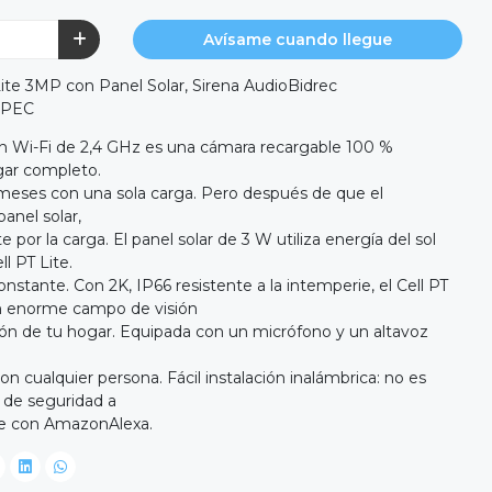
Avísame cuando llegue
ite 3MP con Panel Solar, Sirena AudioBidrec
YPEC
on Wi-Fi de 2,4 GHz es una cámara recargable 100 %
gar completo.
 meses con una sola carga. Pero después de que el
anel solar,
por la carga. El panel solar de 3 W utiliza energía del sol
l PT Lite.
nstante. Con 2K, IP66 resistente a la intemperie, el Cell PT
un enorme campo de visión
cón de tu hogar. Equipada con un micrófono y un altavoz
on cualquier persona. Fácil instalación inalámbrica: no es
 de seguridad a
le con AmazonAlexa.