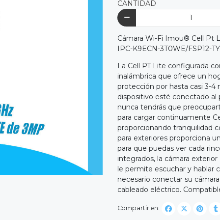
CANTIDAD
Cámara Wi-Fi Imou® Cell Pt L
IPC-K9ECN-3T0WE/FSP12-T
La Cell PT Lite configurada c
inalámbrica que ofrece un ho
protección por hasta casi 3-4
dispositivo esté conectado al p
nunca tendrás que preocuparte 
para cargar continuamente Cel
proporcionando tranquilidad co
para exteriores proporciona 
para que puedas ver cada rin
integrados, la cámara exterior
le permite escuchar y hablar c
necesario conectar su cámara
cableado eléctrico. Compatib
Compartir en: