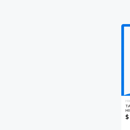
HI
T
HI
$