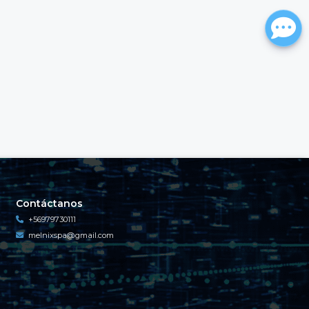
Contáctanos
+56979730111
melnixspa@gmail.com