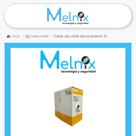
Cable utp cat5e dahua exterior 100% cobre
Inicio
Colecciones