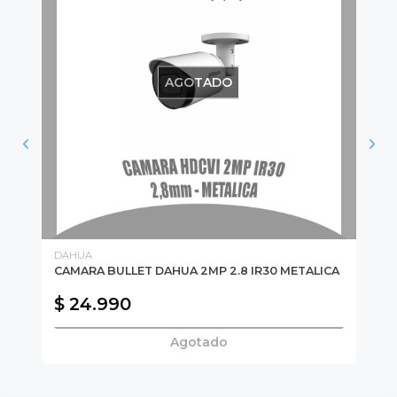
AGOTADO
DAHUA
GE
CAMARA BULLET DAHUA 2MP 2.8 IR30 METALICA
BO
$ 24.990
$
Agotado