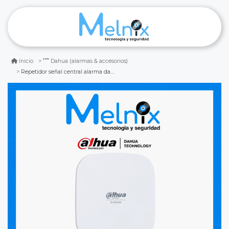
Inicio
Dahua (alarmas & accesorios)
Repetidor señal central alarma dahua