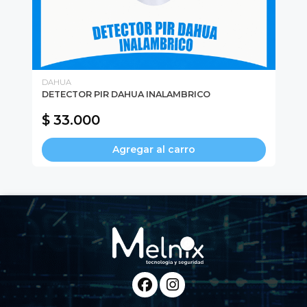
DAHUA
DA
SOR
DETECTOR PIR DAHUA INALAMBRICO
KI
MA
$ 33.000
$
Agregar al carro