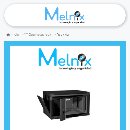
Rack 4u
Inicio
Gabinetes rack