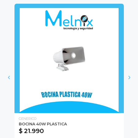
GENERICO
HI
BOCINA 40W PLASTICA
UP
$ 21.990
$