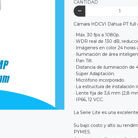
CANTIDAD
Cámara HDCVI Dahua PT full 
· Máx. 30 fps a 1080p.
· WDR real de 130 dB, reducci
· Imágenes en color 24 horas al
· Iluminación de área inteligen
· Pan Tilt.
· Distancia de iluminación de 
· Súper Adaptación.
· Micrófono incorporado.
· La estructura de instalación 
· Lente fija de 3,6 mm (2,8 mm
· IP66, 12 VCC.
La Serie Lite es una excelent
Su bajo costo y alto su rendim
PYMES.