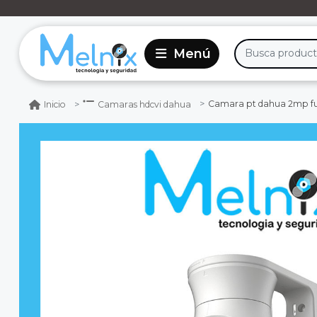
Camara pt dahua 2mp fu
Inicio
Camaras hdcvi dahua