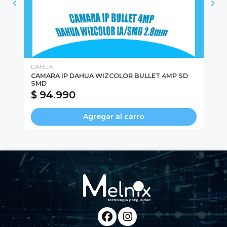
DAHUA
HI
CAMARA IP DAHUA WIZCOLOR BULLET 4MP SD
UP
SMD
$ 94.990
$
Agregar al carro