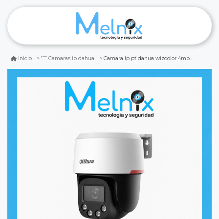
Camara ip pt dahua wizcolor 4mp 4mm audio/mic
Inicio
Camaras ip dahua