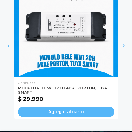
GENERICO
DA
CA
MODULO RELE WIFI 2CH ABRE PORTON, TUYA
CA
SMART
$ 29.990
$
Agregar al carro