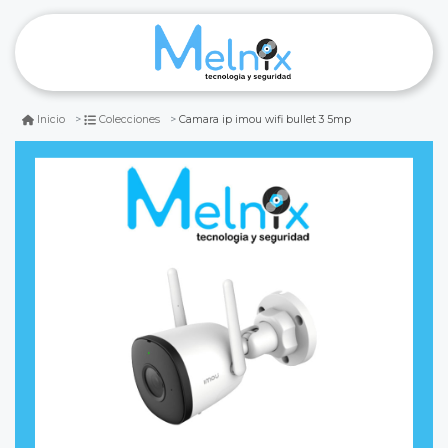
Camara ip imou wifi bullet 3 5mp
Inicio
Colecciones